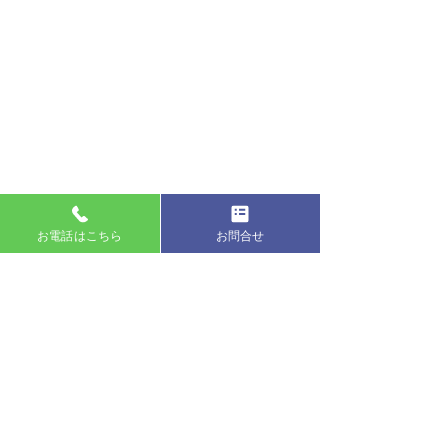
お電話はこちら
お問合せ
講演依頼受付中
土井敦盛税理士事務所
税、お金、就職・転職、SNSで騙され
〒170-0004 東京都豊島区北大塚2丁目9-4
ないための知識、自分で判断できる人
IM互栄大塚ビル 401号
になるための知識、人間関係をテーマ
とした講演依頼を受付中。会場はご用
Copyright 土井敦盛税理士事務所.All Rights
意ください。 お問い合わせフォーム